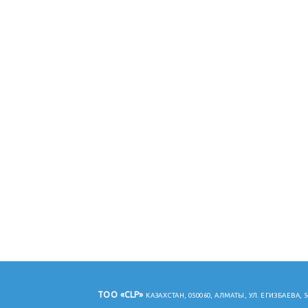
ТОО «CLP»
КАЗАХСТАН, 050060, АЛМАТЫ, УЛ. ЕГИЗБАЕВА, 5